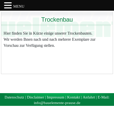
MENU
Skip
Trockenbau
to
content
Hier finden Sie in Kürze einige unserer Trockenbauten.
Wir werden Ihnen nach und nach mehrere Exemplare zur
Vorschau zur Verfügung stellen.
Datenschutz
|
Disclaimer
|
Impressum
|
Kontakt
|
Anfahrt
| E-Mail:
info@bauelemente-prause.de