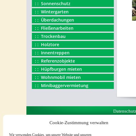
Sonnenschutz
Wintergarten
Überdachungen
Fließenarbeiten
Trockenbau
Holztore
Innentreppen
Referenzobjekte
Hüpfburgen mieten
Wohnmobil mieten
Minibaggervermietung
Datenschut
Cookie-Zustimmung verwalten
Wir verwenden Cookies, um unsere Website und unseren