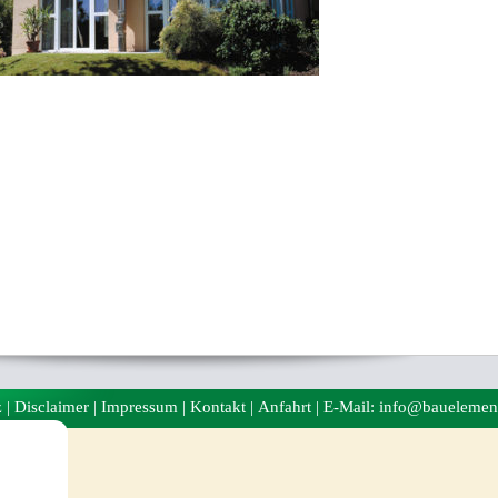
z
|
Disclaimer
|
Impressum
|
Kontakt
|
Anfahrt
| E-Mail: info@bauelemen