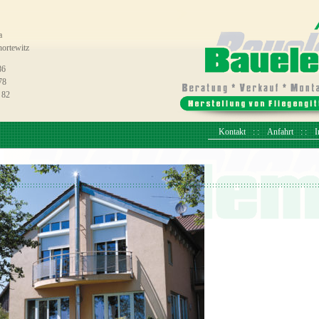
a
ortewitz
86
78
 82
Kontakt
Anfahrt
I