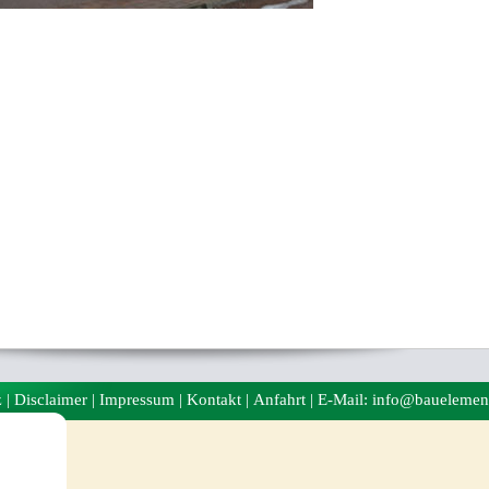
z
|
Disclaimer
|
Impressum
|
Kontakt
|
Anfahrt
| E-Mail: info@bauelemen