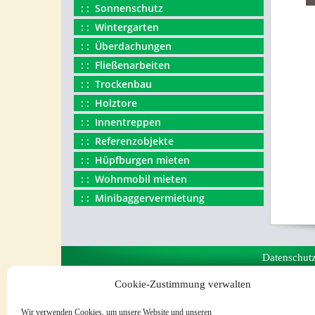
Sonnenschutz
Wintergarten
Überdachungen
Fließenarbeiten
Trockenbau
Holztore
Innentreppen
Referenzobjekte
Hüpfburgen mieten
Wohnmobil mieten
Minibaggervermietung
Datenschut
Cookie-Zustimmung verwalten
Wir verwenden Cookies, um unsere Website und unseren