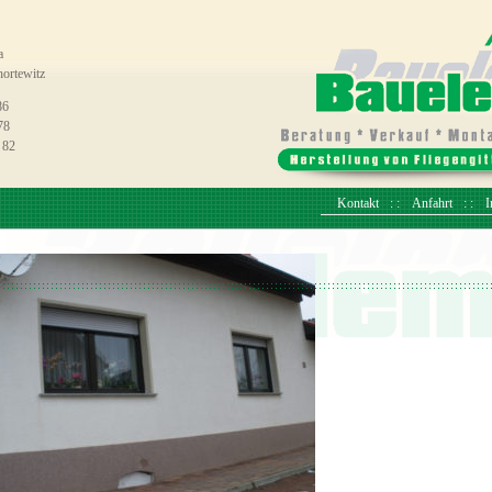
a
ortewitz
86
78
 82
Kontakt
Anfahrt
I