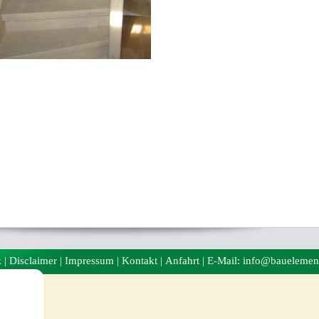
z
|
Disclaimer
|
Impressum
|
Kontakt
|
Anfahrt
| E-Mail: info@bauelemen