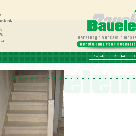
a
ortewitz
86
78
 82
Kontakt
Anfahrt
I