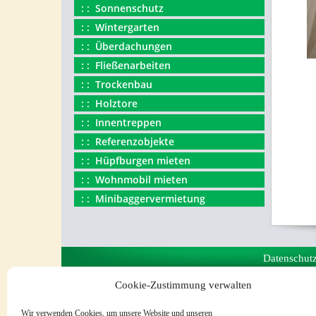
Sonnenschutz
Wintergarten
Überdachungen
Fließenarbeiten
Trockenbau
Holztore
Innentreppen
Referenzobjekte
Hüpfburgen mieten
Wohnmobil mieten
Minibaggervermietung
Datenschut
Cookie-Zustimmung verwalten
Wir verwenden Cookies, um unsere Website und unseren