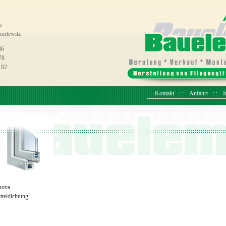
a
ortewitz
86
78
 82
Kontakt
Anfahrt
I
nova
tteldichtung