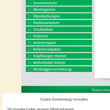
Sonnenschutz
Wintergarten
Überdachungen
Fließenarbeiten
Trockenbau
Holztore
Innentreppen
Referenzobjekte
Hüpfburgen mieten
Wohnmobil mieten
Minibaggervermietung
Datenschut
Cookie-Zustimmung verwalten
Wir verwenden Cookies, um unsere Website und unseren