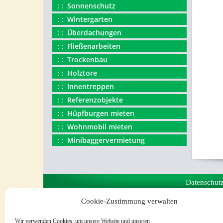
Sonnenschutz
Wintergarten
Überdachungen
Fließenarbeiten
Trockenbau
Holztore
Innentreppen
Referenzobjekte
Hüpfburgen mieten
Wohnmobil mieten
Minibaggervermietung
Datenschut
Cookie-Zustimmung verwalten
Wir verwenden Cookies, um unsere Website und unseren