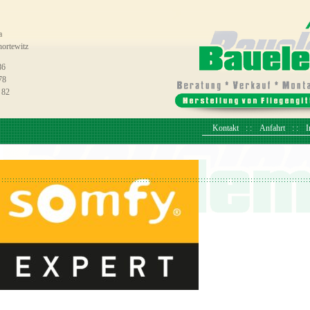
a
ortewitz
86
78
 82
Kontakt
Anfahrt
I