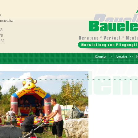
a
ortewitz
86
78
 82
Kontakt
Anfahrt
I