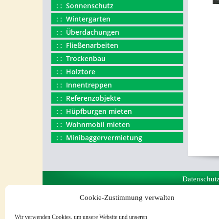
Sonnenschutz
Wintergarten
Überdachungen
Fließenarbeiten
Trockenbau
Holztore
Innentreppen
Referenzobjekte
Hüpfburgen mieten
Wohnmobil mieten
Minibaggervermietung
Datenschut
Cookie-Zustimmung verwalten
Wir verwenden Cookies, um unsere Website und unseren