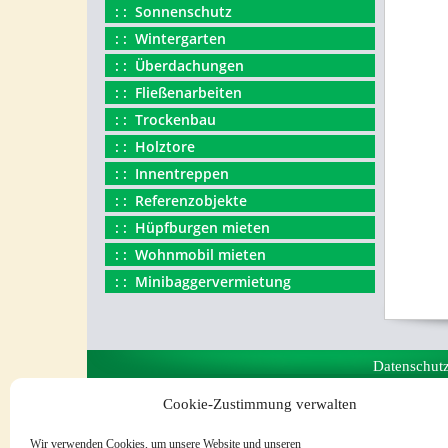
Sonnenschutz
Wintergarten
Überdachungen
Fließenarbeiten
Trockenbau
Holztore
Innentreppen
Referenzobjekte
Hüpfburgen mieten
Wohnmobil mieten
Minibaggervermietung
Datenschut
Cookie-Zustimmung verwalten
Wir verwenden Cookies, um unsere Website und unseren