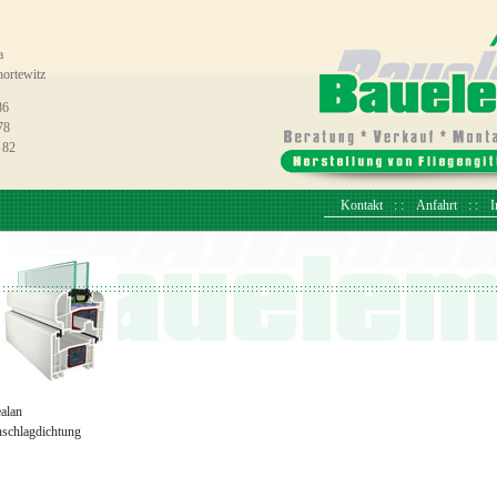
a
ortewitz
86
78
 82
Kontakt
Anfahrt
I
alan
schlagdichtung